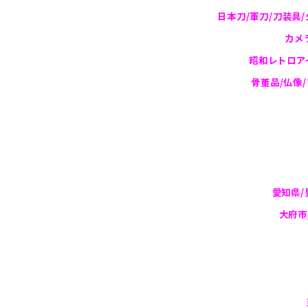
日本刀/軍刀/刀装具/
カメ
昭和レトロアイ
骨董品/仏像/
愛知県/
大府市