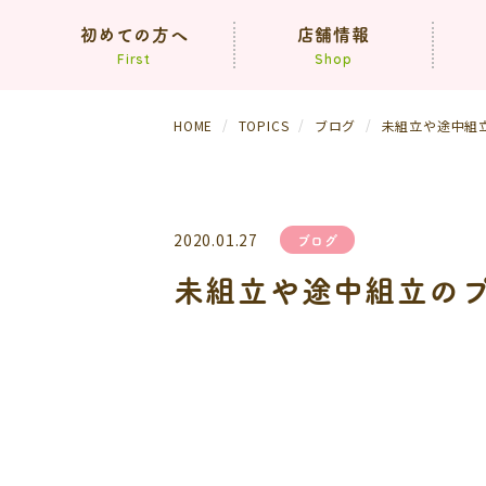
初めての方へ
店舗情報
First
Shop
HOME
TOPICS
ブログ
未組立や途中組
コンセプト
買取方法
依頼の流れ
（生前・遺品整理）
2020.01.27
ブログ
よくあるご質問
未組立や途中組立の