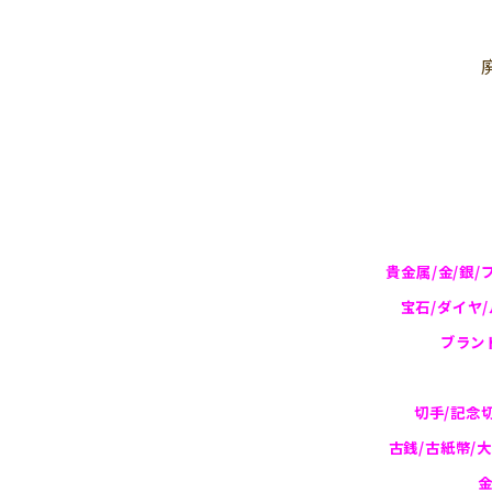
貴金属/金/銀/
宝石/ダイヤ
ブラン
切手/記念
古銭/古紙幣/
金