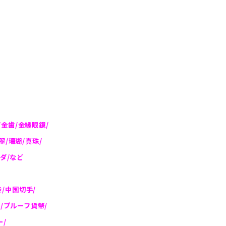
。
/金歯/金縁眼鏡/
/珊瑚/真珠/
ダ/など
/中国切手/
/プルーフ貨幣/
ー/