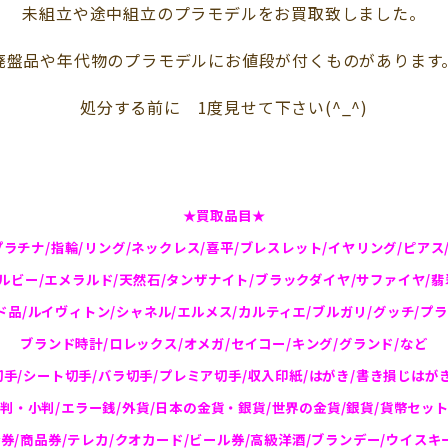
未組立や途中組立のプラモデルをお買取致しました。
廃盤品や年代物のプラモデルにお値段が付くものがあります
処分する前に 1度見せて下さい(^_^)
★買取品目★
プラチナ/指輪/リング/ネックレス/喜平/ブレスレット/イヤリング/ピアス
/ルビー/エメラルド/天然石/タンザナイト/ブラックダイヤ/サファイヤ/翡翠
ド品/ルイヴィトン/シャネル/エルメス/カルティエ/ブルガリ/グッチ/プラ
ブランド時計/ロレックス/オメガ/セイコー/キング/グランド/など
切手/シート切手/バラ切手/プレミア切手/収入印紙/はがき/書き損じはがき
大判・小判/エラー銭/外貨/日本の金貨・銀貨/世界の金貨/銀貨/貨幣セット
券/商品券/テレカ/クオカード/ビール券/高級洋酒/ブランデー/ウイスキ