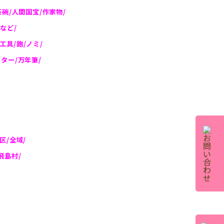
茶碗/人間国宝/作家物/
など/
工具/鉋/ノミ/
ギター/万年筆/
区/全域/
飛島村/
、