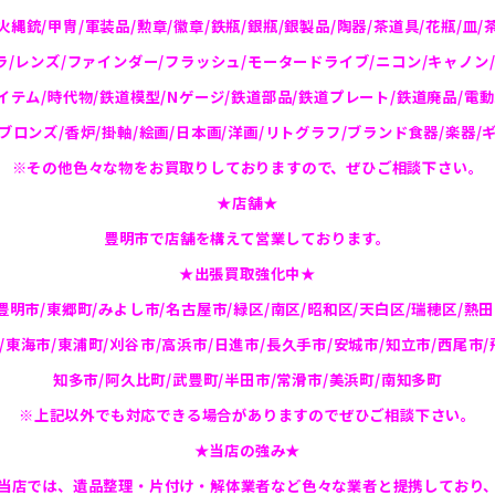
火縄銃/甲冑/軍装品/勲章/徽章/鉄瓶/銀瓶/銀製品/陶器/茶道具/花瓶/皿/
ラ/レンズ/ファインダー/フラッシュ/モータードライブ/ニコン/キャノン/
テム/時代物/鉄道模型/Nゲージ/鉄道部品/鉄道プレート/鉄道廃品/電動
ブロンズ/香炉/掛軸/絵画/日本画/洋画/リトグラフ/ブランド食器/楽器/
※その他色々な物をお買取りしておりますので、ぜひご相談下さい。
★店舗★
豊明市で店舗を構えて営業しております。
★出張買取強化中★
豊明市/東郷町/みよし市/名古屋市/緑区/南区/昭和区/天白区/瑞穂区/熱田
/東海市/東浦町/刈谷市/高浜市/日進市/長久手市/安城市/知立市/西尾市/
知多市/阿久比町/武豊町/半田市/常滑市/美浜町/南知多町
※上記以外でも対応できる場合がありますのでぜひご相談下さい。
★当店の強み★
当店では、遺品整理・片付け・解体業者など色々な業者と提携しており