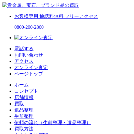
お客様専用
通話料無料
フリーアクセス
0800-200-2860
電話する
お問い合わせ
アクセス
オンライン査定
ページトップ
ホーム
コンセプト
店舗情報
買取
遺品整理
生前整理
依頼の流れ（生前整理・遺品整理）
買取方法