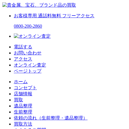
お客様専用
通話料無料
フリーアクセス
0800-200-2860
電話する
お問い合わせ
アクセス
オンライン査定
ページトップ
ホーム
コンセプト
店舗情報
買取
遺品整理
生前整理
依頼の流れ（生前整理・遺品整理）
買取方法