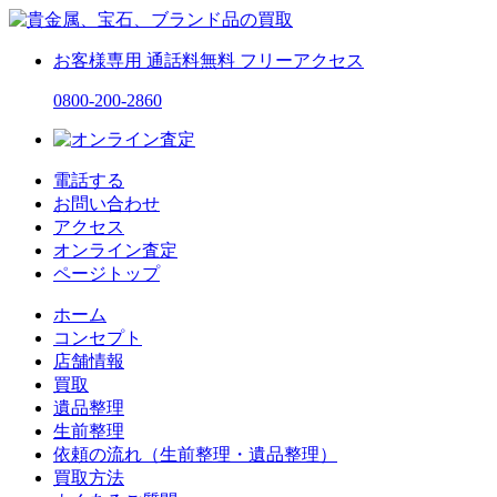
お客様専用
通話料無料
フリーアクセス
0800-200-2860
電話する
お問い合わせ
アクセス
オンライン査定
ページトップ
ホーム
コンセプト
店舗情報
買取
遺品整理
生前整理
依頼の流れ（生前整理・遺品整理）
買取方法