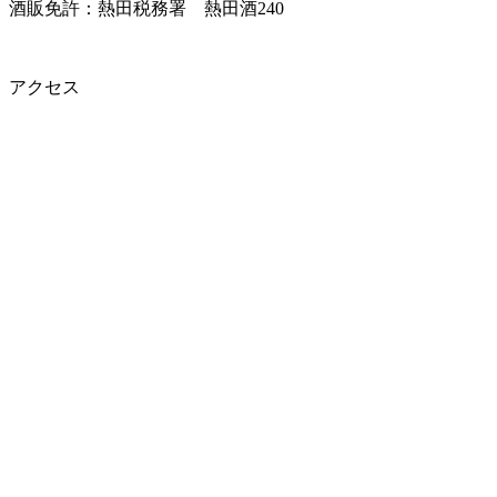
酒販免許：熱田税務署 熱田酒240
アクセス