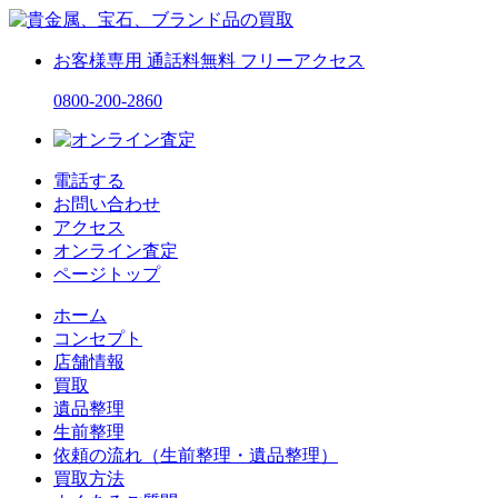
お客様専用
通話料無料
フリーアクセス
0800-200-2860
電話する
お問い合わせ
アクセス
オンライン査定
ページトップ
ホーム
コンセプト
店舗情報
買取
遺品整理
生前整理
依頼の流れ（生前整理・遺品整理）
買取方法