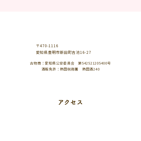
〒470-1116
愛知県豊明市新田町吉池16-27
古物商：愛知県公安委員会 第542521205400号
酒販免許：熱田税務署 熱田酒240
アクセス