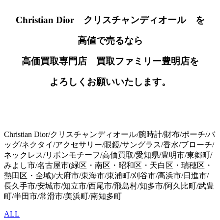
Christian Dior クリスチャンディオール を
高値で売るなら
高価買取専門店 買取ファミリー豊明店を
よろしくお願いいたします。
Christian Dior/クリスチャンディオール/腕時計/財布/ポーチ/バ
ッグ/ネクタイ/アクセサリー/眼鏡/サングラス/香水/ブローチ/
ネックレス/リボンモチーフ/高価買取/愛知県/豊明市/東郷町/
みよし市/名古屋市(緑区・南区・昭和区・天白区・瑞穂区・
熱田区・全域)/大府市/東海市/東浦町/刈谷市/高浜市/日進市/
長久手市/安城市/知立市/西尾市/飛島村/知多市/阿久比町/武豊
町/半田市/常滑市/美浜町/南知多町
ALL