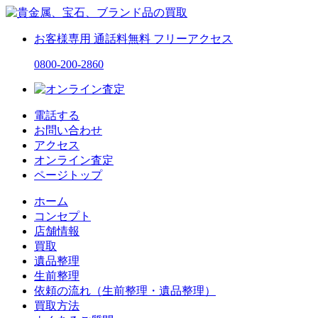
お客様専用
通話料無料
フリーアクセス
0800-200-2860
電話する
お問い合わせ
アクセス
オンライン査定
ページトップ
ホーム
コンセプト
店舗情報
買取
遺品整理
生前整理
依頼の流れ（生前整理・遺品整理）
買取方法