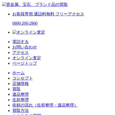
お客様専用
通話料無料
フリーアクセス
0800-200-2860
電話する
お問い合わせ
アクセス
オンライン査定
ページトップ
ホーム
コンセプト
店舗情報
買取
遺品整理
生前整理
依頼の流れ（生前整理・遺品整理）
買取方法