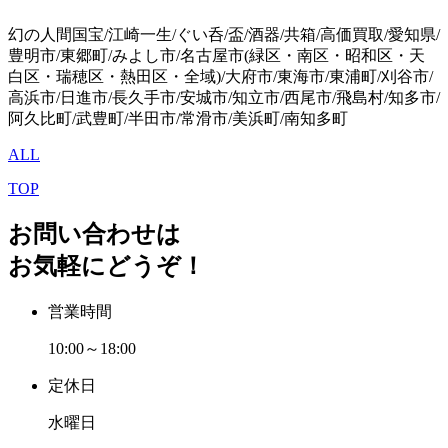
幻の人間国宝/江崎一生/ぐい呑/盃/酒器/共箱/高価買取/愛知県/
豊明市/東郷町/みよし市/名古屋市(緑区・南区・昭和区・天
白区・瑞穂区・熱田区・全域)/大府市/東海市/東浦町/刈谷市/
高浜市/日進市/長久手市/安城市/知立市/西尾市/飛島村/知多市/
阿久比町/武豊町/半田市/常滑市/美浜町/南知多町
ALL
TOP
お問い合わせは
お気軽にどうぞ！
営業時間
10:00～18:00
定休日
水曜日