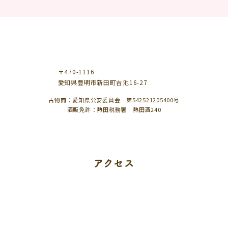
〒470-1116
愛知県豊明市新田町吉池16-27
古物商：愛知県公安委員会 第542521205400号
酒販免許：熱田税務署 熱田酒240
アクセス