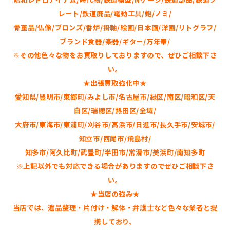
レート/鉄道廃品/電動工具/鉋/ノミ/
骨董品/仏像/ブロンズ/香炉/掛軸/絵画/日本画/洋画/リトグラフ/
ブランド食器/楽器/ギター/万年筆/
※その他色々な物をお買取りしておりますので、ぜひご相談下さ
い。
★出張買取強化中★
愛知県/豊明市/東郷町/みよし市/名古屋市/緑区/南区/昭和区/天
白区/瑞穂区/熱田区/全域/
大府市/東海市/東浦町/刈谷市/高浜市/日進市/長久手市/安城市/
知立市/西尾市/飛島村/
知多市/阿久比町/武豊町/半田市/常滑市/美浜町/南知多町
※上記以外でも対応できる場合がありますのでぜひご相談下さ
い。
★当店の強み★
当店では、遺品整理・片付け・解体・弁護士など色々な業者と提
携しており、