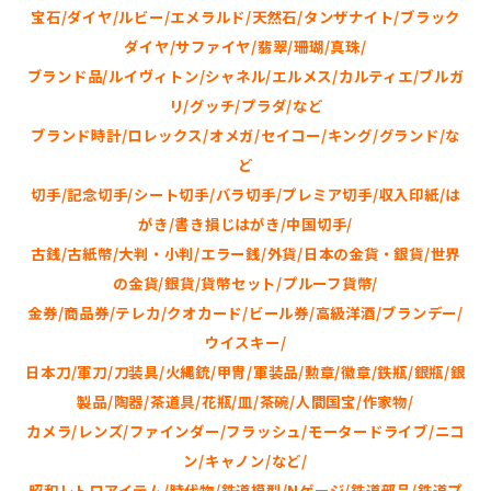
宝石/ダイヤ/ルビー/エメラルド/天然石/タンザナイト/ブラック
ダイヤ/サファイヤ/翡翠/珊瑚/真珠/
ブランド品/ルイヴィトン/シャネル/エルメス/カルティエ/ブルガ
リ/グッチ/プラダ/など
ブランド時計/ロレックス/オメガ/セイコー/キング/グランド/な
ど
切手/記念切手/シート切手/バラ切手/プレミア切手/収入印紙/は
がき/書き損じはがき/中国切手/
古銭/古紙幣/大判・小判/エラー銭/外貨/日本の金貨・銀貨/世界
の金貨/銀貨/貨幣セット/プルーフ貨幣/
金券/商品券/テレカ/クオカード/ビール券/高級洋酒/ブランデー/
ウイスキー/
日本刀/軍刀/刀装具/火縄銃/甲冑/軍装品/勲章/徽章/鉄瓶/銀瓶/銀
製品/陶器/茶道具/花瓶/皿/茶碗/人間国宝/作家物/
カメラ/レンズ/ファインダー/フラッシュ/モータードライブ/ニコ
ン/キャノン/など/
昭和レトロアイテム/時代物/鉄道模型/Nゲージ/鉄道部品/鉄道プ