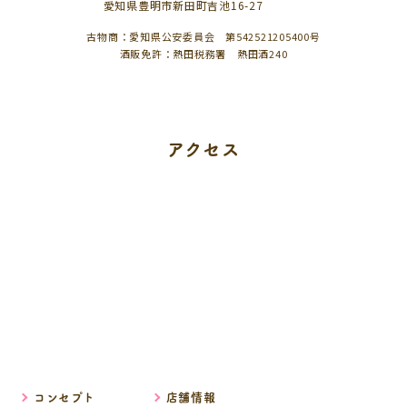
愛知県豊明市新田町吉池16-27
古物商：愛知県公安委員会 第542521205400号
酒販免許：熱田税務署 熱田酒240
アクセス
コンセプト
店舗情報