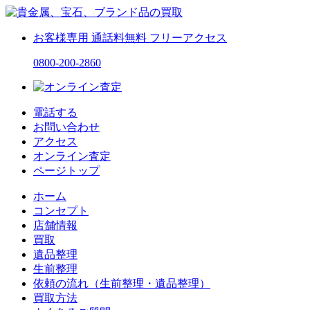
お客様専用
通話料無料
フリーアクセス
0800-200-2860
電話する
お問い合わせ
アクセス
オンライン査定
ページトップ
ホーム
コンセプト
店舗情報
買取
遺品整理
生前整理
依頼の流れ（生前整理・遺品整理）
買取方法