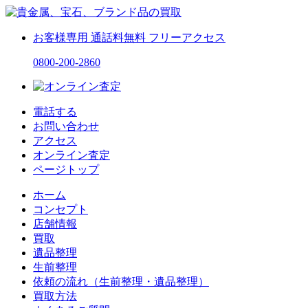
お客様専用
通話料無料
フリーアクセス
0800-200-2860
電話する
お問い合わせ
アクセス
オンライン査定
ページトップ
ホーム
コンセプト
店舗情報
買取
遺品整理
生前整理
依頼の流れ（生前整理・遺品整理）
買取方法