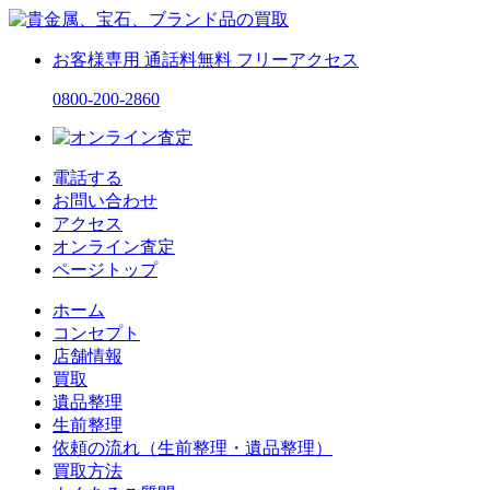
お客様専用
通話料無料
フリーアクセス
0800-200-2860
電話する
お問い合わせ
アクセス
オンライン査定
ページトップ
ホーム
コンセプト
店舗情報
買取
遺品整理
生前整理
依頼の流れ（生前整理・遺品整理）
買取方法