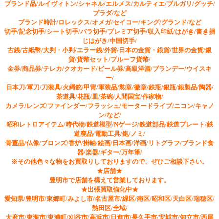
ブランド品/ルイヴィトン/シャネル/エルメス/カルティエ/ブルガリ/グッチ/
プラダ/など
ブランド時計/ロレックス/オメガ/セイコー/キング/グランド/など
切手/記念切手/シート切手/バラ切手/プレミア切手/収入印紙/はがき/書き損
じはがき/中国切手/
古銭/古紙幣/大判・小判/エラー銭/外貨/日本の金貨・銀貨/世界の金貨/銀
貨/貨幣セット/プルーフ貨幣/
金券/商品券/テレカ/クオカード/ビール券/高級洋酒/ブランデー/ウイスキ
ー/
日本刀/軍刀/刀装具/火縄銃/甲冑/軍装品/勲章/徽章/鉄瓶/銀瓶/銀製品/陶器/
茶道具/花瓶/皿/茶碗/人間国宝/作家物/
カメラ/レンズ/ファインダー/フラッシュ/モータードライブ/ニコン/キャノ
ン/など/
昭和レトロアイテム/時代物/鉄道模型/Nゲージ/鉄道部品/鉄道プレート/鉄
道廃品/電動工具/鉋/ノミ/
骨董品/仏像/ブロンズ/香炉/掛軸/絵画/日本画/洋画/リトグラフ/ブランド食
器/楽器/ギター/万年筆/
※その他色々な物をお買取りしておりますので、ぜひご相談下さい。
★店舗★
豊明市で店舗を構えて営業しております。
★出張買取強化中★
愛知県/豊明市/東郷町/みよし市/名古屋市/緑区/南区/昭和区/天白区/瑞穂区/
熱田区/全域/
大府市/東海市/東浦町/刈谷市/高浜市/日進市/長久手市/安城市/知立市/西尾