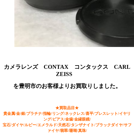
カメラレンズ CONTAX コンタックス CARL
ZEISS
を豊明市のお客様よりお買取りしました。
★買取品目★
貴金属/金/銀/プラチナ/指輪/リング/ネックレス/喜平/ブレスレット/イヤリ
ング/ピアス/金歯/金縁眼鏡/
宝石/ダイヤ/ルビー/エメラルド/天然石/タンザナイト/ブラックダイヤ/サフ
ァイヤ/翡翠/珊瑚/真珠/