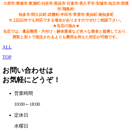
大府市/東海市/東浦町/刈谷市/高浜市/日進市/長久手市/安城市/知立市/西尾
市/飛島村/
知多市/阿久比町/武豊町/半田市/常滑市/美浜町/南知多町
※上記以外でも対応できる場合がありますのでぜひご相談下さい。
★当店の強み★
当店では、遺品整理・片付け・解体業者など色々な業者と提携しており、
買取と別々で発注されるよりも費用を抑えた対応が可能です。
ALL
TOP
お問い合わせは
お気軽にどうぞ！
営業時間
10:00～18:00
定休日
水曜日