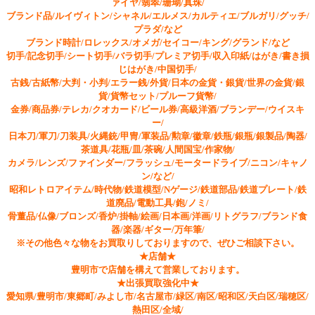
ァイヤ/翡翠/珊瑚/真珠/
ブランド品/ルイヴィトン/シャネル/エルメス/カルティエ/ブルガリ/グッチ/
プラダ/など
ブランド時計/ロレックス/オメガ/セイコー/キング/グランド/など
切手/記念切手/シート切手/バラ切手/プレミア切手/収入印紙/はがき/書き損
じはがき/中国切手/
古銭/古紙幣/大判・小判/エラー銭/外貨/日本の金貨・銀貨/世界の金貨/銀
貨/貨幣セット/プルーフ貨幣/
金券/商品券/テレカ/クオカード/ビール券/高級洋酒/ブランデー/ウイスキ
ー/
日本刀/軍刀/刀装具/火縄銃/甲冑/軍装品/勲章/徽章/鉄瓶/銀瓶/銀製品/陶器/
茶道具/花瓶/皿/茶碗/人間国宝/作家物/
カメラ/レンズ/ファインダー/フラッシュ/モータードライブ/ニコン/キャノ
ン/など/
昭和レトロアイテム/時代物/鉄道模型/Nゲージ/鉄道部品/鉄道プレート/鉄
道廃品/電動工具/鉋/ノミ/
骨董品/仏像/ブロンズ/香炉/掛軸/絵画/日本画/洋画/リトグラフ/ブランド食
器/楽器/ギター/万年筆/
※その他色々な物をお買取りしておりますので、ぜひご相談下さい。
★店舗★
豊明市で店舗を構えて営業しております。
★出張買取強化中★
愛知県/豊明市/東郷町/みよし市/名古屋市/緑区/南区/昭和区/天白区/瑞穂区/
熱田区/全域/