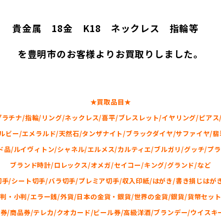
貴金属 18金 K18 ネックレス 指輪等
を豊明市のお客様よりお買取りしました。
★買取品目★
プラチナ/指輪/リング/ネックレス/喜平/ブレスレット/イヤリング/ピアス
/ルビー/エメラルド/天然石/タンザナイト/ブラックダイヤ/サファイヤ/翡翠
ド品/ルイヴィトン/シャネル/エルメス/カルティエ/ブルガリ/グッチ/プラ
ブランド時計/ロレックス/オメガ/セイコー/キング/グランド/など
切手/シート切手/バラ切手/プレミア切手/収入印紙/はがき/書き損じはがき
大判・小判/エラー銭/外貨/日本の金貨・銀貨/世界の金貨/銀貨/貨幣セット
券/商品券/テレカ/クオカード/ビール券/高級洋酒/ブランデー/ウイスキ