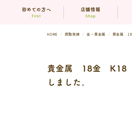
初めての方へ
店舗情報
First
Shop
HOME
買取実績
金・貴金属
貴金属 1
コンセプト
買取方法
依頼の流れ
（生前・遺品整理）
貴金属 18金 K1
よくあるご質問
しました。