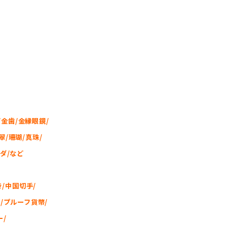
/金歯/金縁眼鏡/
/珊瑚/真珠/
ダ/など
/中国切手/
/プルーフ貨幣/
ー/