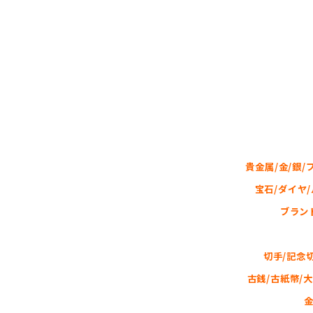
貴金属/金/銀/
宝石/ダイヤ
ブラン
切手/記念
古銭/古紙幣/
金