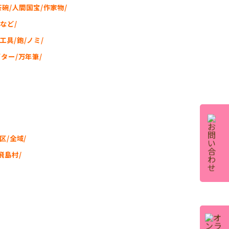
茶碗/人間国宝/作家物/
など/
工具/鉋/ノミ/
ギター/万年筆/
区/全域/
飛島村/
、