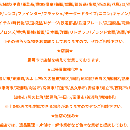
火縄銃/甲冑/軍装品/勲章/徽章/鉄瓶/銀瓶/銀製品/陶器/茶道具/花瓶/皿/
ラ/レンズ/ファインダー/フラッシュ/モータードライブ/ニコン/キャノン/
テム/時代物/鉄道模型/Nゲージ/鉄道部品/鉄道プレート/鉄道廃品/電動
ブロンズ/香炉/掛軸/絵画/日本画/洋画/リトグラフ/ブランド食器/楽器/
※その他色々な物をお買取りしておりますので、ぜひご相談下さい。
★店舗★
豊明市で店舗を構えて営業しております。
★出張買取強化中★
豊明市/東郷町/みよし市/名古屋市/緑区/南区/昭和区/天白区/瑞穂区/熱田
/東海市/東浦町/刈谷市/高浜市/日進市/長久手市/安城市/知立市/西尾市/
知多市/阿久比町/武豊町/半田市/常滑市/美浜町/南知多町
※上記以外でも対応できる場合がありますのでぜひご相談下さい。
★当店の強み★
当店では、遺品整理・片付け・解体業者など色々な業者と提携しており