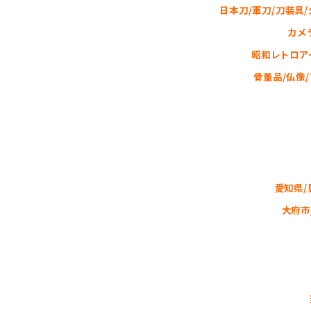
日本刀/軍刀/刀装具/
カメ
昭和レトロアイ
骨董品/仏像/
愛知県/
大府市