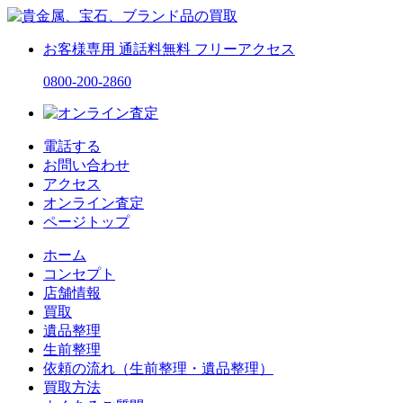
お客様専用
通話料無料
フリーアクセス
0800-200-2860
電話する
お問い合わせ
アクセス
オンライン査定
ページトップ
ホーム
コンセプト
店舗情報
買取
遺品整理
生前整理
依頼の流れ（生前整理・遺品整理）
買取方法