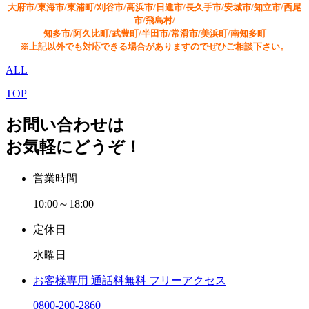
大府市/東海市/東浦町/刈谷市/高浜市/日進市/長久手市/安城市/知立市/西尾
市/飛島村/
知多市/阿久比町/武豊町/半田市/常滑市/美浜町/南知多町
※上記以外でも対応できる場合がありますのでぜひご相談下さい。
ALL
TOP
お問い合わせは
お気軽にどうぞ！
営業時間
10:00～18:00
定休日
水曜日
お客様専用
通話料無料
フリーアクセス
0800-200-2860