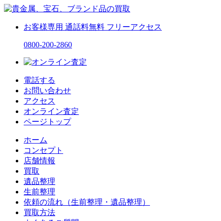
お客様専用
通話料無料
フリーアクセス
0800-200-2860
電話する
お問い合わせ
アクセス
オンライン査定
ページトップ
ホーム
コンセプト
店舗情報
買取
遺品整理
生前整理
依頼の流れ（生前整理・遺品整理）
買取方法