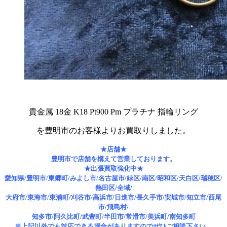
貴金属 18金 K18 Pt900 Pm プラチナ 指輪リング
を豊明市のお客様よりお買取りしました。
★店舗★
豊明市で店舗を構えて営業しております。
★出張買取強化中★
愛知県/豊明市/東郷町/みよし市/名古屋市/緑区/南区/昭和区/天白区/瑞穂区/
熱田区/全域/
大府市/東海市/東浦町/刈谷市/高浜市/日進市/長久手市/安城市/知立市/西尾
市/飛島村/
知多市/阿久比町/武豊町/半田市/常滑市/美浜町/南知多町
※上記以外でも対応できる場合がありますのでぜひご相談下さい。