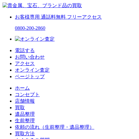
お客様専用
通話料無料
フリーアクセス
0800-200-2860
電話する
お問い合わせ
アクセス
オンライン査定
ページトップ
ホーム
コンセプト
店舗情報
買取
遺品整理
生前整理
依頼の流れ（生前整理・遺品整理）
買取方法