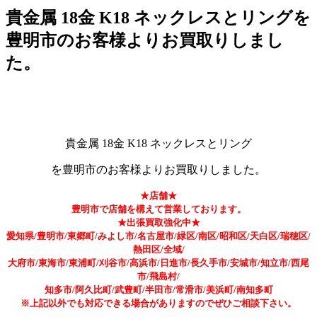
貴金属 18金 K18 ネックレスとリングを
豊明市のお客様よりお買取りしまし
た。
貴金属 18金 K18 ネックレスとリング
を豊明市のお客様よりお買取りしました。
★店舗★
豊明市で店舗を構えて営業しております。
★出張買取強化中★
愛知県/豊明市/東郷町/みよし市/名古屋市/緑区/南区/昭和区/天白区/瑞穂区/
熱田区/全域/
大府市/東海市/東浦町/刈谷市/高浜市/日進市/長久手市/安城市/知立市/西尾
市/飛島村/
知多市/阿久比町/武豊町/半田市/常滑市/美浜町/南知多町
※上記以外でも対応できる場合がありますのでぜひご相談下さい。