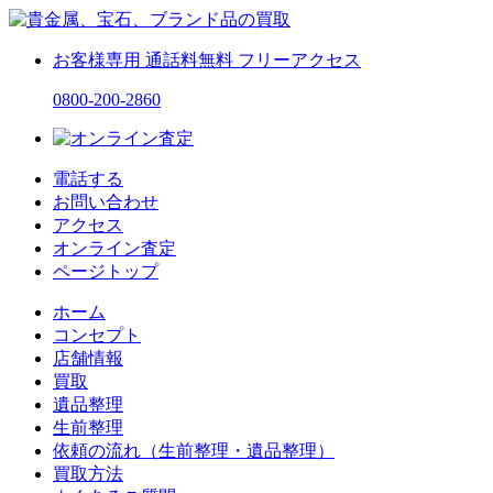
お客様専用
通話料無料
フリーアクセス
0800-200-2860
電話する
お問い合わせ
アクセス
オンライン査定
ページトップ
ホーム
コンセプト
店舗情報
買取
遺品整理
生前整理
依頼の流れ（生前整理・遺品整理）
買取方法