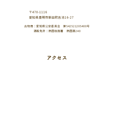
〒470-1116
愛知県豊明市新田町吉池16-27
古物商：愛知県公安委員会 第542521205400号
酒販免許：熱田税務署 熱田酒240
アクセス