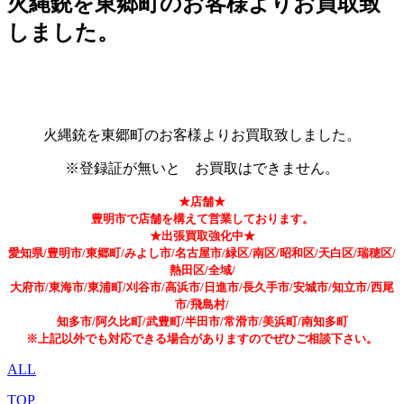
火縄銃を東郷町のお客様よりお買取致
しました。
火縄銃を東郷町のお客様よりお買取致しました。
※登録証が無いと お買取はできません。
★店舗★
豊明市で店舗を構えて営業しております。
★出張買取強化中★
愛知県/豊明市/東郷町/みよし市/名古屋市/緑区/南区/昭和区/天白区/瑞穂区/
熱田区/全域/
大府市/東海市/東浦町/刈谷市/高浜市/日進市/長久手市/安城市/知立市/西尾
市/飛島村/
知多市/阿久比町/武豊町/半田市/常滑市/美浜町/南知多町
※上記以外でも対応できる場合がありますのでぜひご相談下さい。
ALL
TOP