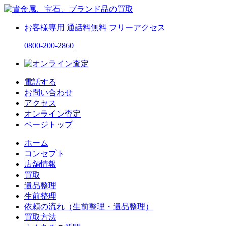
お客様専用
通話料無料
フリーアクセス
0800-200-2860
電話する
お問い合わせ
アクセス
オンライン査定
ページトップ
ホーム
コンセプト
店舗情報
買取
遺品整理
生前整理
依頼の流れ（生前整理・遺品整理）
買取方法