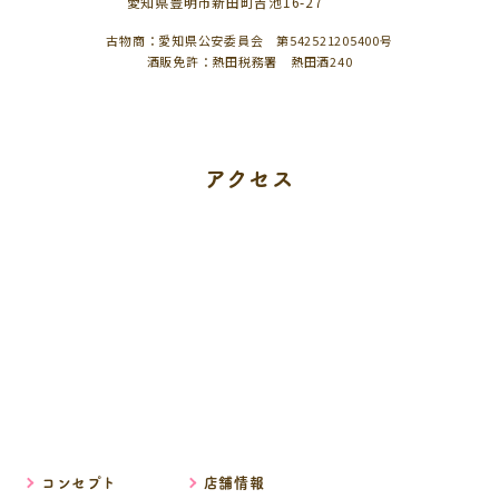
愛知県豊明市新田町吉池16-27
古物商：愛知県公安委員会 第542521205400号
酒販免許：熱田税務署 熱田酒240
アクセス
コンセプト
店舗情報