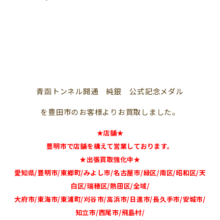
青函トンネル開通 純銀 公式記念メダル
を豊田市のお客様よりお買取しました。
★店舗★
豊明市で店舗を構えて営業しております。
★出張買取強化中★
愛知県/豊明市/東郷町/みよし市/名古屋市/緑区/南区/昭和区/天
白区/瑞穂区/熱田区/全域/
大府市/東海市/東浦町/刈谷市/高浜市/日進市/長久手市/安城市/
知立市/西尾市/飛島村/