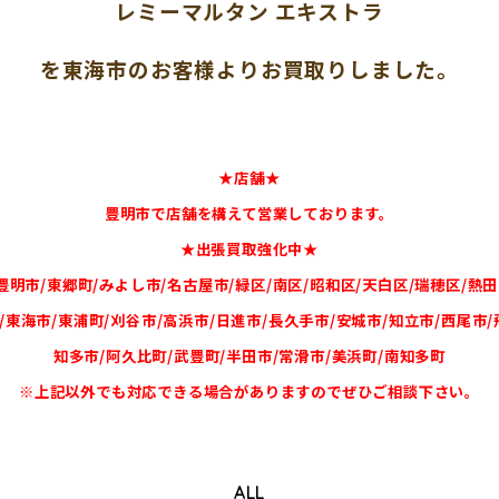
レミーマルタン エキストラ
を東海市のお客様よりお買取りしました。
★店舗★
豊明市で店舗を構えて営業しております。
★出張買取強化中★
豊明市/東郷町/みよし市/名古屋市/緑区/南区/昭和区/天白区/瑞穂区/熱田
/東海市/東浦町/刈谷市/高浜市/日進市/長久手市/安城市/知立市/西尾市/
知多市/阿久比町/武豊町/半田市/常滑市/美浜町/南知多町
※上記以外でも対応できる場合がありますのでぜひご相談下さい。
ALL