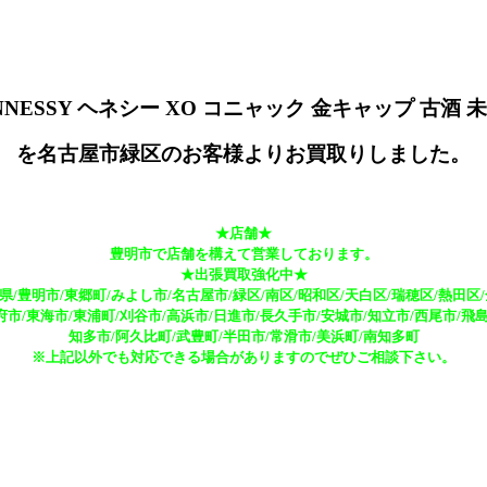
NNESSY ヘネシー XO コニャック 金キャップ 古酒 
を名古屋市緑区のお客様よりお買取りしました。
★店舗★
豊明市で店舗を構えて営業しております。
★出張買取強化中★
県/豊明市/東郷町/みよし市/名古屋市/緑区/南区/昭和区/天白区/瑞穂区/熱田区/
府市/東海市/東浦町/刈谷市/高浜市/日進市/長久手市/安城市/知立市/西尾市/飛島
知多市/阿久比町/武豊町/半田市/常滑市/美浜町/南知多町
※上記以外でも対応できる場合がありますのでぜひご相談下さい。