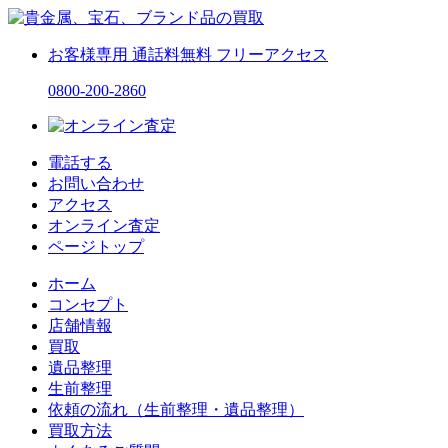
お客様専用
通話料無料
フリーアクセス
0800-200-2860
電話する
お問い合わせ
アクセス
オンライン査定
ページトップ
ホーム
コンセプト
店舗情報
買取
遺品整理
生前整理
依頼の流れ（生前整理・遺品整理）
買取方法