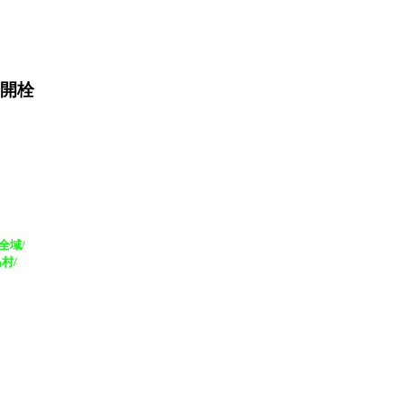
未開栓
全域/
村/