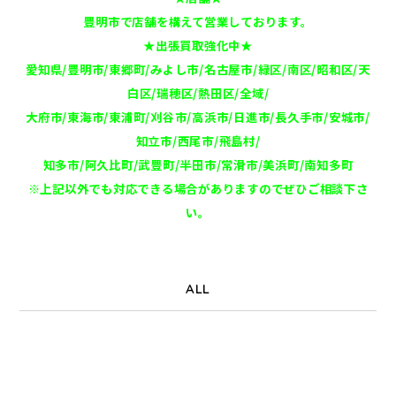
豊明市で店舗を構えて営業しております。
★出張買取強化中★
愛知県/豊明市/東郷町/みよし市/名古屋市/緑区/南区/昭和区/天
白区/瑞穂区/熱田区/全域/
大府市/東海市/東浦町/刈谷市/高浜市/日進市/長久手市/安城市/
知立市/西尾市/飛島村/
知多市/阿久比町/武豊町/半田市/常滑市/美浜町/南知多町
※上記以外でも対応できる場合がありますのでぜひご相談下さ
い。
ALL