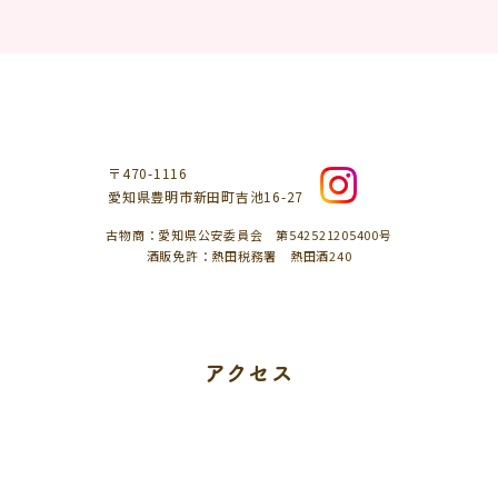
〒470-1116
愛知県豊明市新田町吉池16-27
古物商：愛知県公安委員会 第542521205400号
酒販免許：熱田税務署 熱田酒240
アクセス