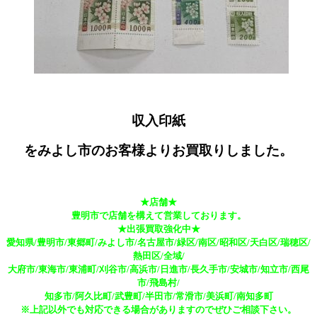
収入印紙
をみよし市のお客様よりお買取りしました。
★店舗★
豊明市で店舗を構えて営業しております。
★出張買取強化中★
愛知県/豊明市/東郷町/みよし市/名古屋市/緑区/南区/昭和区/天白区/瑞穂区/
熱田区/全域/
大府市/東海市/東浦町/刈谷市/高浜市/日進市/長久手市/安城市/知立市/西尾
市/飛島村/
知多市/阿久比町/武豊町/半田市/常滑市/美浜町/南知多町
※上記以外でも対応できる場合がありますのでぜひご相談下さい。