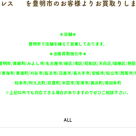
クレス
を豊明市のお客様よりお買取りし
★店舗★
豊明市で店舗を構えて営業しております。
★出張買取強化中★
豊明市/東郷町/みよし市/名古屋市/緑区/南区/昭和区/天白区/瑞穂区/熱田
/東海市/東浦町/刈谷市/高浜市/日進市/長久手市/安城市/知立市/西尾市/
知多市/阿久比町/武豊町/半田市/常滑市/美浜町/南知多町
※上記以外でも対応できる場合がありますのでぜひご相談下さい。
ALL