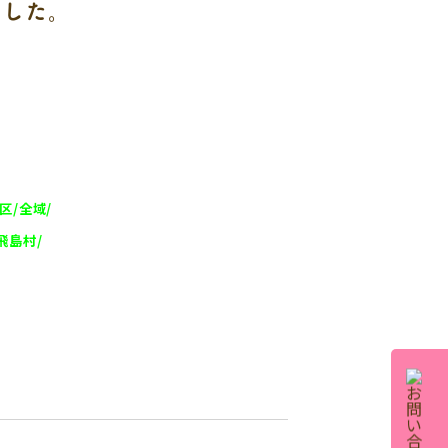
ました。
区/全域/
飛島村/