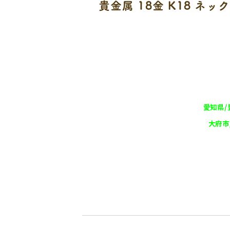
貴金属 18金 K18 ネッ
愛知県/
大府市