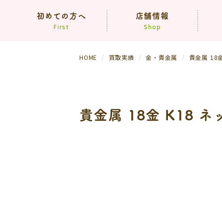
初めての方へ
店舗情報
First
Shop
HOME
買取実績
金・貴金属
貴金属 1
コンセプト
買取方法
依頼の流れ
（生前・遺品整理）
貴金属 18金 K18
よくあるご質問