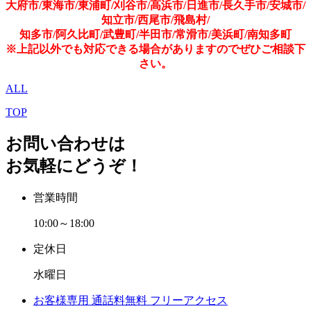
大府市/東海市/東浦町/刈谷市/高浜市/日進市/長久手市/安城市/
知立市/西尾市/飛島村/
知多市/阿久比町/武豊町/半田市/常滑市/美浜町/南知多町
※上記以外でも対応できる場合がありますのでぜひご相談下
さい。
ALL
TOP
お問い合わせは
お気軽にどうぞ！
営業時間
10:00～18:00
定休日
水曜日
お客様専用
通話料無料
フリーアクセス