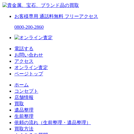
お客様専用
通話料無料
フリーアクセス
0800-200-2860
電話する
お問い合わせ
アクセス
オンライン査定
ページトップ
ホーム
コンセプト
店舗情報
買取
遺品整理
生前整理
依頼の流れ（生前整理・遺品整理）
買取方法