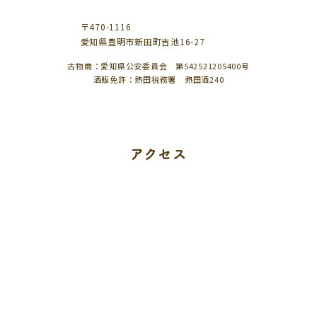
〒470-1116
愛知県豊明市新田町吉池16-27
古物商：愛知県公安委員会 第542521205400号
酒販免許：熱田税務署 熱田酒240
アクセス