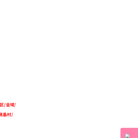
区/全域/
飛島村/