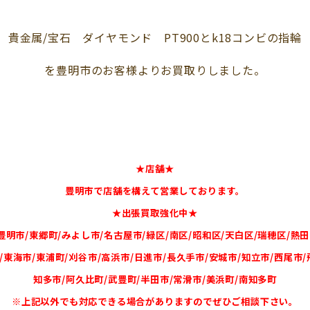
貴金属/宝石 ダイヤモンド PT900とk18コンビの指輪
を豊明市のお客様よりお買取りしました。
★店舗★
豊明市で店舗を構えて営業しております。
★出張買取強化中★
豊明市/東郷町/みよし市/名古屋市/緑区/南区/昭和区/天白区/瑞穂区/熱田
/東海市/東浦町/刈谷市/高浜市/日進市/長久手市/安城市/知立市/西尾市/
知多市/阿久比町/武豊町/半田市/常滑市/美浜町/南知多町
※上記以外でも対応できる場合がありますのでぜひご相談下さい。