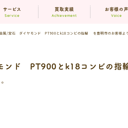
サービス
買取実績
お客様の
Service
Achievement
Voice
金属/宝石 ダイヤモンド PT900とk18コンビの指輪 を豊明市のお客様
買取
遺品整理
生前整理
モンド PT900とk18コンビの
た。