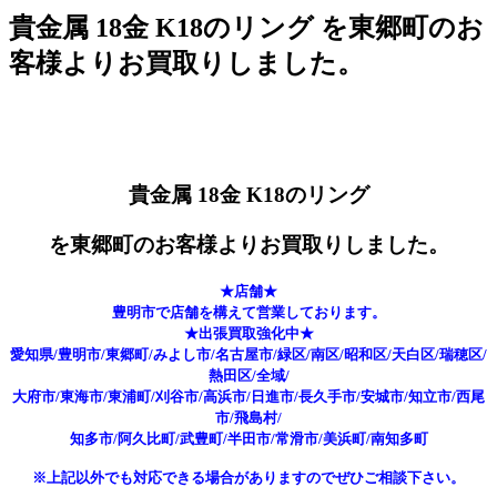
貴金属 18金 K18のリング を東郷町のお
客様よりお買取りしました。
貴金属 18金 K18のリング
を東郷町のお客様よりお買取りしました。
★店舗★
豊明市で店舗を構えて営業しております。
★出張買取強化中★
愛知県/豊明市/東郷町/みよし市/名古屋市/緑区/南区/昭和区/天白区/瑞穂区/
熱田区/全域/
大府市/東海市/東浦町/刈谷市/高浜市/日進市/長久手市/安城市/知立市/西尾
市/飛島村/
知多市/阿久比町/武豊町/半田市/常滑市/美浜町/南知多町
※上記以外でも対応できる場合がありますのでぜひご相談下さい。