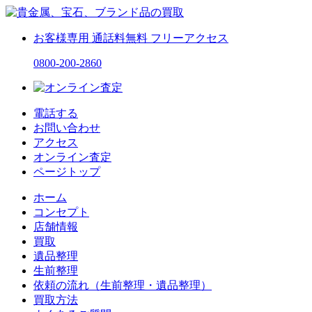
お客様専用
通話料無料
フリーアクセス
0800-200-2860
電話する
お問い合わせ
アクセス
オンライン査定
ページトップ
ホーム
コンセプト
店舗情報
買取
遺品整理
生前整理
依頼の流れ（生前整理・遺品整理）
買取方法