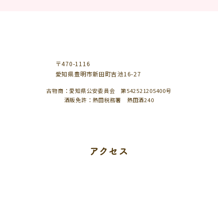
〒470-1116
愛知県豊明市新田町吉池16-27
古物商：愛知県公安委員会 第542521205400号
酒販免許：熱田税務署 熱田酒240
アクセス