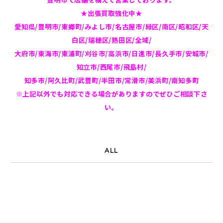
★出張買取強化中★
愛知県/豊明市/東郷町/みよし市/名古屋市/緑区/南区/昭和区/天
白区/瑞穂区/熱田区/全域/
大府市/東海市/東浦町/刈谷市/高浜市/日進市/長久手市/安城市/
知立市/西尾市/飛島村/
知多市/阿久比町/武豊町/半田市/常滑市/美浜町/南知多町
※上記以外でも対応できる場合がありますのでぜひご相談下さ
い。
ALL