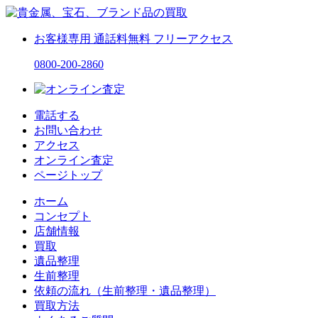
お客様専用
通話料無料
フリーアクセス
0800-200-2860
電話する
お問い合わせ
アクセス
オンライン査定
ページトップ
ホーム
コンセプト
店舗情報
買取
遺品整理
生前整理
依頼の流れ（生前整理・遺品整理）
買取方法