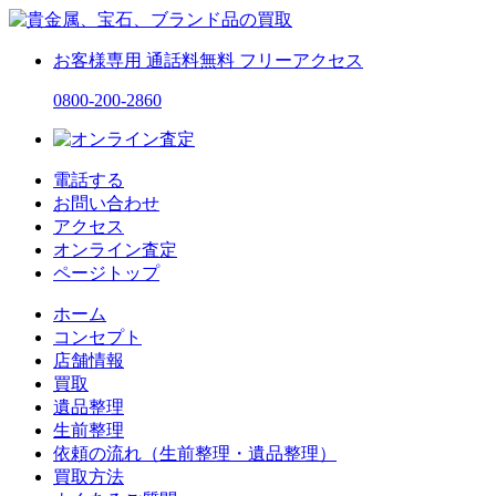
お客様専用
通話料無料
フリーアクセス
0800-200-2860
電話する
お問い合わせ
アクセス
オンライン査定
ページトップ
ホーム
コンセプト
店舗情報
買取
遺品整理
生前整理
依頼の流れ（生前整理・遺品整理）
買取方法