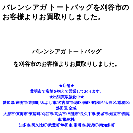
バレンシアガ トートバッグを刈谷市の
お客様よりお買取りしました。
バレンシアガ トートバッグ
を刈谷市のお客様よりお買取りしました。
★店舗★
豊明市で店舗を構えて営業しております。
★出張買取強化中★
愛知県/豊明市/東郷町/みよし市/名古屋市/緑区/南区/昭和区/天白区/瑞穂区/
熱田区/全域/
大府市/東海市/東浦町/刈谷市/高浜市/日進市/長久手市/安城市/知立市/西尾
市/飛島村/
知多市/阿久比町/武豊町/半田市/常滑市/美浜町/南知多町