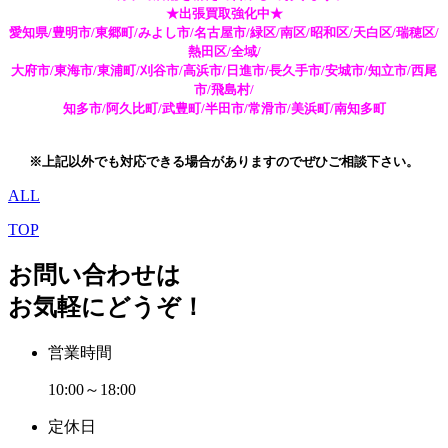
★出張買取強化中★
愛知県/豊明市/東郷町/みよし市/名古屋市/緑区/南区/昭和区/天白区/瑞穂区/
熱田区/全域/
大府市/東海市/東浦町/刈谷市/高浜市/日進市/長久手市/安城市/知立市/西尾
市/飛島村/
知多市/阿久比町/武豊町/半田市/常滑市/美浜町/南知多町
※上記以外でも対応できる場合がありますのでぜひご相談下さい。
ALL
TOP
お問い合わせは
お気軽にどうぞ！
営業時間
10:00～18:00
定休日