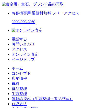
お客様専用
通話料無料
フリーアクセス
0800-200-2860
電話する
お問い合わせ
アクセス
オンライン査定
ページトップ
ホーム
コンセプト
店舗情報
買取
遺品整理
生前整理
依頼の流れ（生前整理・遺品整理）
買取方法