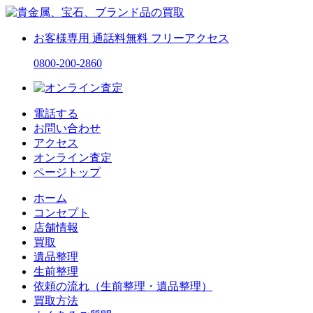
お客様専用
通話料無料
フリーアクセス
0800-200-2860
電話する
お問い合わせ
アクセス
オンライン査定
ページトップ
ホーム
コンセプト
店舗情報
買取
遺品整理
生前整理
依頼の流れ（生前整理・遺品整理）
買取方法