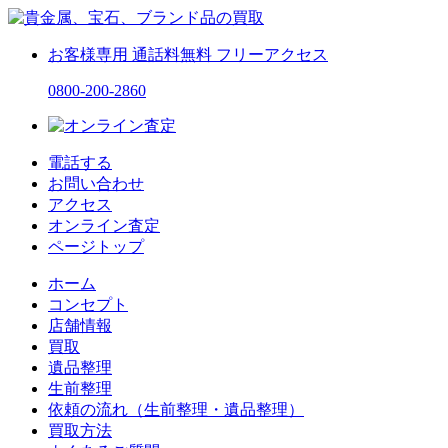
お客様専用
通話料無料
フリーアクセス
0800-200-2860
電話する
お問い合わせ
アクセス
オンライン査定
ページトップ
ホーム
コンセプト
店舗情報
買取
遺品整理
生前整理
依頼の流れ（生前整理・遺品整理）
買取方法