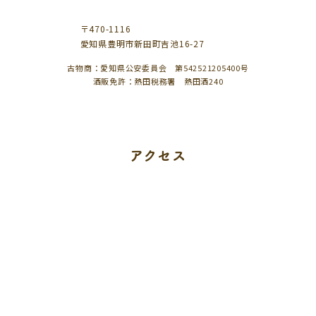
〒470-1116
愛知県豊明市新田町吉池16-27
古物商：愛知県公安委員会 第542521205400号
酒販免許：熱田税務署 熱田酒240
アクセス