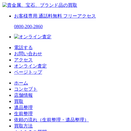
お客様専用
通話料無料
フリーアクセス
0800-200-2860
電話する
お問い合わせ
アクセス
オンライン査定
ページトップ
ホーム
コンセプト
店舗情報
買取
遺品整理
生前整理
依頼の流れ（生前整理・遺品整理）
買取方法