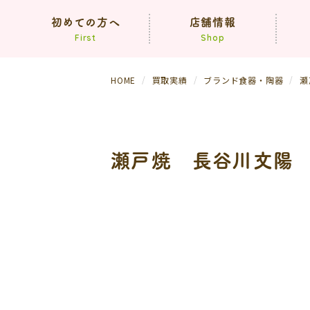
初めての方へ
店舗情報
First
Shop
HOME
買取実績
ブランド食器・陶器
瀬
コンセプト
買取方法
依頼の流れ
（生前・遺品整理）
瀬戸焼 長谷川文陽
よくあるご質問