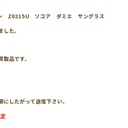
ン Z
0215
U ソコア ダミエ サングラス
ました。
買取品です。
順にしたがって送信下さい。
査定