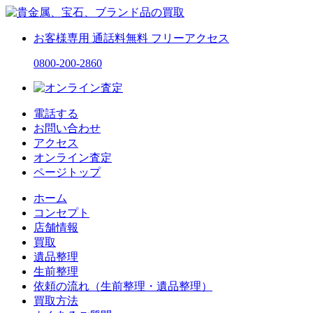
お客様専用
通話料無料
フリーアクセス
0800-200-2860
電話する
お問い合わせ
アクセス
オンライン査定
ページトップ
ホーム
コンセプト
店舗情報
買取
遺品整理
生前整理
依頼の流れ（生前整理・遺品整理）
買取方法