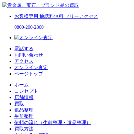
お客様専用
通話料無料
フリーアクセス
0800-200-2860
電話する
お問い合わせ
アクセス
オンライン査定
ページトップ
ホーム
コンセプト
店舗情報
買取
遺品整理
生前整理
依頼の流れ（生前整理・遺品整理）
買取方法