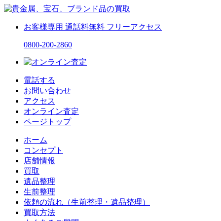
お客様専用
通話料無料
フリーアクセス
0800-200-2860
電話する
お問い合わせ
アクセス
オンライン査定
ページトップ
ホーム
コンセプト
店舗情報
買取
遺品整理
生前整理
依頼の流れ（生前整理・遺品整理）
買取方法