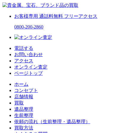
お客様専用
通話料無料
フリーアクセス
0800-200-2860
電話する
お問い合わせ
アクセス
オンライン査定
ページトップ
ホーム
コンセプト
店舗情報
買取
遺品整理
生前整理
依頼の流れ（生前整理・遺品整理）
買取方法