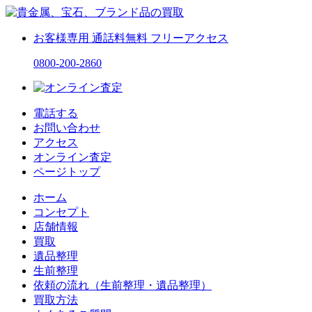
お客様専用
通話料無料
フリーアクセス
0800-200-2860
電話する
お問い合わせ
アクセス
オンライン査定
ページトップ
ホーム
コンセプト
店舗情報
買取
遺品整理
生前整理
依頼の流れ（生前整理・遺品整理）
買取方法