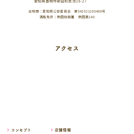
愛知県豊明市新田町吉池16-27
古物商：愛知県公安委員会 第542521205400号
酒販免許：熱田税務署 熱田酒240
アクセス
コンセプト
店舗情報