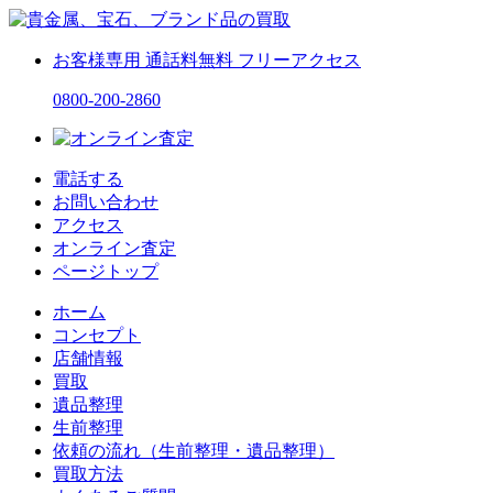
お客様専用
通話料無料
フリーアクセス
0800-200-2860
電話する
お問い合わせ
アクセス
オンライン査定
ページトップ
ホーム
コンセプト
店舗情報
買取
遺品整理
生前整理
依頼の流れ（生前整理・遺品整理）
買取方法